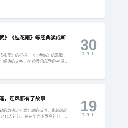
赞》《桂花雨》等经典读成听
30
2026-01
杨礼赞》的挺拔、《丁香结》的雅致、
！经典的文字，在老师们的声线中“活”
～
笔，连风都有了故事
19
湖的风掠过挂满红旗的街道，我总想起
2026-01
们这代人的红，是在阳光下发亮的红。”
记录家乡的蝶变