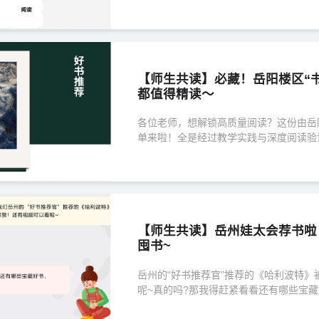
【师生共读】必藏！岳阳楼区“
都值得精读～
各位老师，想解锁高质量阅读？这份由岳
单来啦！全是经过教学实践与深度阅读验证
一本必读书～
【师生共读】岳州娃太会荐书啦
囤书~
岳州的“好书推荐官”推荐的《哈利波特》
呢~真的吗?那我得赶紧看看还有哪些宝藏