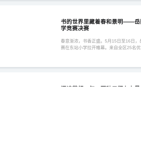
书的世界里藏着春和景明——岳
学竞赛决赛
春意渐浓，书香正盛。5月15日至16日
赛在东站小学拉开帷幕。来自全区25名
阅读为双翼，带领学生翱翔于文字构建的
宴。
阅读带领，每一颗种子都有力量
种子教师培训
为进一步加强岳阳楼区阅读教育师资队伍
能力，岳阳楼区阅读教育名师工作室特于2
天的梦飞翔阅读教育种子教师培训。