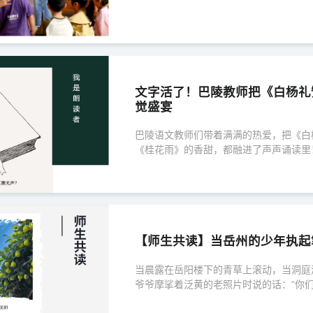
文字活了！巴陵教师把《白杨礼
觉盛宴
巴陵语文教师们带着满满的热爱，把《白
《桂花雨》的香甜，都融进了声声诵读里
了过来，快来沉浸式聆听这场听觉盛宴吧
【师生共读】当岳州的少年执起
当晨露在岳阳楼下的青草上滚动，当洞庭
爷爷摩挲着泛黄的老照片时说的话：“你
从触摸抗战老兵勋章上的温度，到用镜头