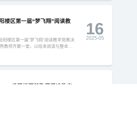
阳楼区第一届“梦飞翔”阅读教
16
2025-05
，岳阳楼区第一届“梦飞翔”阅读教学竞赛决
优秀教师齐聚一堂，以绘本阅读与整本书
春日天地，共赴一场诗意与智慧的盛
 ——岳阳楼区梦飞翔阅读教育
23
2025-02
建设，提升种子教师的专业素养和教学
月21日--22日在东站小学举办了为期两