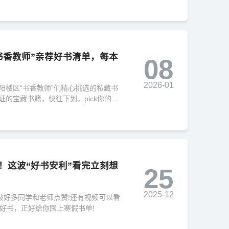
书香教师”亲荐好书清单，每本
08
2026-01
阳楼区“书香教师”们精心挑选的私藏书
的宝藏书籍，快往下划，pick你的下
！这波“好书安利”看完立刻想
25
2025-12
被好多同学和老师点赞!还有视频可以看
好书，正好给你囤上寒假书单!