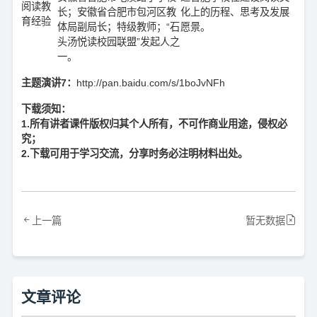
阅读教
长；安徽省合肥市包河区教
化上的历程、思考及发展
育经验
体局副局长；特级教师；“石
愿景。
头汤悦读校园联盟”发起人之
一。
主题演讲7：
http://pan.baidu.com/s/1boJvNFh
下载须知：
1.所有讲者课件版权归其个人所有，不可作商业用途，侵权必
究；
2.下载可用于学习交流，分享时务必注明材料出处。
上一篇
暂无数据
文章评论