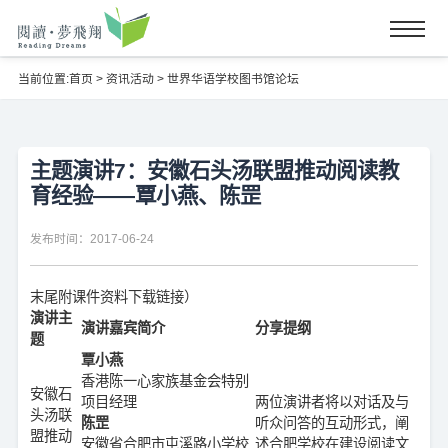
当前位置:
首页
>
资讯活动
>
世界华语学校图书馆论坛
主题演讲7：安徽石头汤联盟推动阅读教
育经验——覃小燕、陈罡
发布时间：2017-06-24
末尾附课件资料下载链接）
演讲主
演讲嘉宾简介
分享提纲
题
覃小燕
香港陈一心家族基金会特别
安徽石
项目经理
两位演讲者将以对话及与
头汤联
陈罡
听众问答的互动形式，阐
盟推动
安徽省合肥市屯溪路小学校
述合肥学校在建设阅读文