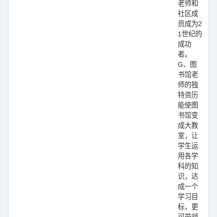
老师和
社区成
员成为2
1世纪的
成功
者。
G、图
书馆老
师的独
特资历
能使图
书馆变
成大教
室，让
学生运
用各学
科的知
识，达
成一个
学习目
标，更
可带领