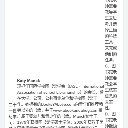
师需要
教导学
生去思
考并选
择正确
的科技
工具，
来完成
他们的
任务。
C、图
书馆老
师需要
Katy Manck
教会学
现担任国际学校图书馆学会（IASL - International
生核实
Association of school Librarianship）的会长、曾
信息的
在大学、公司、公共事业单位和学校图书馆工
真实
作。她拥有的BooksYALove.com向青年们推荐畅
二十
性。
销以外的书籍，并于www.abookandahug.com推
一世
D、图
广属于婴幼儿和青少年的书籍。Manck女士于
纪学
书馆老
1979年获得图书馆学硕士学位，2006年获取了美
习-
师鼓励