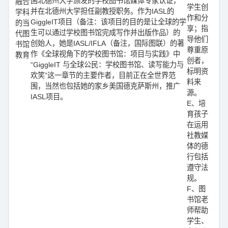
国北德州大学颁发的学校图书馆媒体专家认证，
融合
学生创
并在北德州大学担任副教授职务。作为IASL的
学科
作和分
GiggleIT项目（备注：该项目的目的是让全球的学
的当
享；指
生可以通过学校图书馆完成写作并出版作品）的
代图
导他们
创始人，她是IASL/IFLA（备注，国际图联）的著
书馆
尊重原
作《全球视角下的学校图书馆：项目与实践》中
教育
创者，
“GiggleIT 与全球公民：学校图书馆、读写能力与
标明资
欢笑”这一章节的主要作者，目前正在全世界范
料来
围，当然也包括她的家乡美国德克萨斯州，推广
源。
IASL项目。
E、培
育孩子
在运用
社教媒
体的德
行包括
遵守法
规。
F、图
书馆老
师帮助
学生、