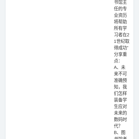
书馆主
任的专
业资历
将帮助
所有学
习者在2
1世纪取
得成功”
分享重
点：
A、未
来不可
准确预
知，我
们怎样
装备学
生应对
未来的
数码时
代？
B、图
书馆老