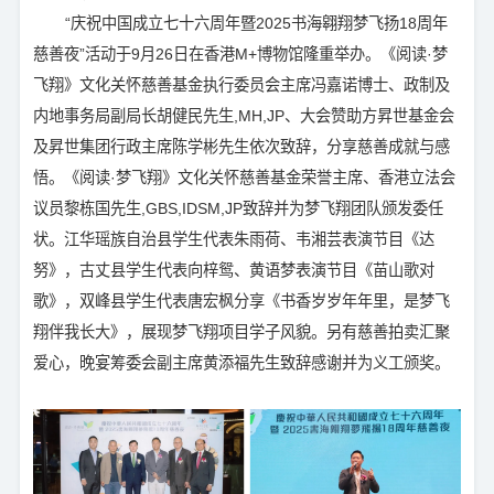
“庆祝中国成立七十六周年暨2025书海翱翔梦飞扬18周年
慈善夜”活动于9月26日在香港M+博物馆隆重举办。《阅读·梦
飞翔》文化关怀慈善基金执行委员会主席冯嘉诺博士、政制及
内地事务局副局长胡健民先生,MH,JP、大会赞助方昇世基金会
及昇世集团行政主席陈学彬先生依次致辞，分享慈善成就与感
悟。《阅读·梦飞翔》文化关怀慈善基金荣誉主席、香港立法会
议员黎栋国先生,GBS,IDSM,JP致辞并为梦飞翔团队颁发委任
状。江华瑶族自治县学生代表朱雨荷、韦湘芸表演节目《达
努》，古丈县学生代表向梓鸳、黄语梦表演节目《苗山歌对
歌》，双峰县学生代表唐宏枫分享《书香岁岁年年里，是梦飞
翔伴我长大》，展现梦飞翔项目学子风貌。另有慈善拍卖汇聚
爱心，晚宴筹委会副主席黄添福先生致辞感谢并为义工颁奖。