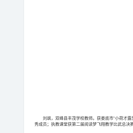
刘飒，双峰县丰茂学校教师。获娄底市“小荷才露
秀成员；执教课堂获第二届阅读梦飞翔教学比武总决赛